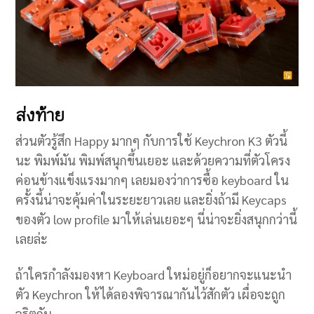
ส่งท้าย
ส่วนตัวรู้สึก Happy มากๆ กับการใช้ Keychron K3 ตัวนี้
นะ พิมพ์มัน พิมพ์สนุกขึ้นเยอะ และด้วยความที่ตัวโครง
ค่อนข้างแข็งแรงมากๆ เลยมองว่าการซื้อ keyboard ใน
ครั้งนี้น่าจะคุ้มค่าในระยะยาวเลย และยิ่งถ้ามี Keycaps
ของตัว low profile มาให้เล่นเยอะๆ นี่น่าจะยิ่งสนุกกว่านี้
เลยล่ะ
ถ้าใครกำลังมองหา Keyboard ใหม่อยู่ก็อยากจะแนะนำ
ตัว Keychron ให้ได้ลองพิจารณากันไว้สักตัว เผื่อจะถูก
จริตกัน