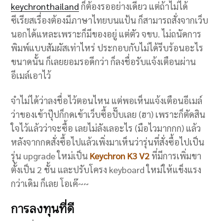
keychronthailand
ก็ต้องรออย่างเดียว แต่ถ้าไม่ได้
ซีเรียสเรื่องต้องมีภาษาไทยบนแป้น ก็สามารถสั่งจากเว็บ
นอกได้แหละเพราะก็มีของอยู่ แต่ตัว จขบ. ไม่ถนัดการ
พิมพ์แบบสัมผัสเท่าไหร่ ประกอบกับไม่ได้รีบร้อนอะไร
ขนาดนั้น ก็เลยยอมรอดีกว่า ก็ลงชื่อรับแจ้งเตือนผ่าน
อีเมล์เอาไว้
จำไม่ได้ว่าลงชื่อไว้ตอนไหน แต่พอเห็นแจ้งเตือนอีเมล์
ว่าของเข้าปุ๊ปก็กดเข้าเว็บซื้อปั๊บเลย (ฮา) เพราะก็ตัดสิน
ใจไว้แล้วว่าจะซื้อ เลยไม่ลังเลอะไร (มือไวมากกก) แล้ว
หลังจากกดสั่งซื้อไปแล้วเพิ่งมาเห็นว่ารุ่นที่สั่งซื้อไปเป็น
รุ่น upgrade ใหม่เป็น
Keychron K3 V2
ที่มีการเพิ่มขา
ตั้งเป็น 2 ชั้น และปรับโครง keyboard ใหม่ให้แข็งแรง
กว่าเดิม ก็เลย โอเค๊~~
การลงทุนที่ดี